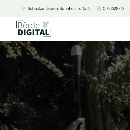
Schackensleben, Bahnhofstraße 12
01751628716